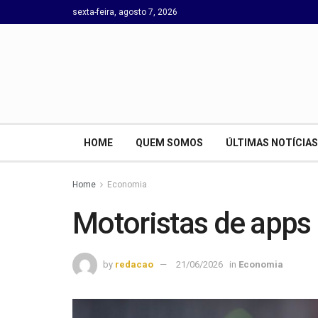
sexta-feira, agosto 7, 2026
HOME
QUEM SOMOS
ÚLTIMAS NOTÍCIAS
Home
Economia
Motoristas de apps 
by
redacao
21/06/2026
in
Economia