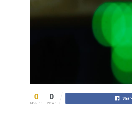
0
0
Shar
SHARES
VIEWS