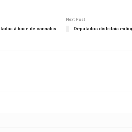
Next Post
atadas à base de cannabis
Deputados distritais exti