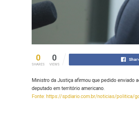
0
0
Shar
SHARES
VIEWS
Ministro da Justiça afirmou que pedido enviado a
deputado em território americano.
Fonte: https://spdiario.com.br/noticias/politic