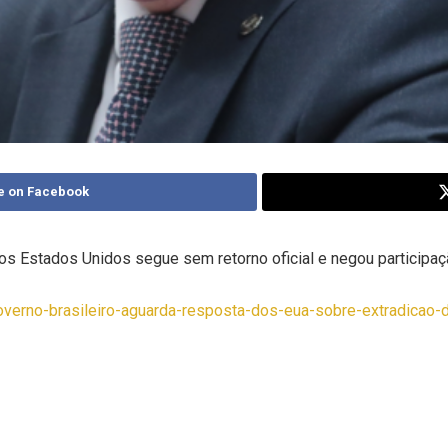
e on Facebook
os Estados Unidos segue sem retorno oficial e negou participaçã
a/governo-brasileiro-aguarda-resposta-dos-eua-sobre-extradicao