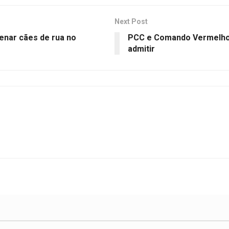
Next Post
enar cães de rua no
PCC e Comando Vermelho j
admitir