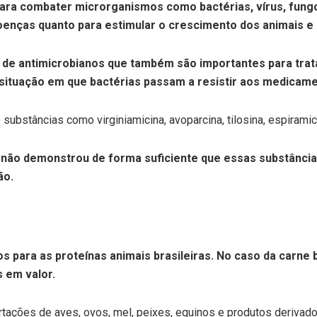
ra combater microrganismos como bactérias, vírus, fungos
doenças quanto para estimular o crescimento dos animais e
o de antimicrobianos que também são importantes para tr
, situação em que bactérias passam a resistir aos medicam
ubstâncias como virginiamicina, avoparcina, tilosina, espiramicin
a não demonstrou de forma suficiente que essas substância
ão.
s para as proteínas animais brasileiras. No caso da carne
 em valor.
rtações de aves, ovos, mel, peixes, equinos e produtos derivado