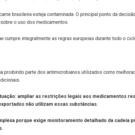
rne brasileira esteja contaminada. O principal ponto da decisão
l sobre o uso dos medicamentos.
 que cumpre integralmente as regras europeias durante todo o cic
taria proibindo parte dos antimicrobianos utilizados como melh
dicionais.
ituação: ampliar as restrições legais aos medicamentos re
exportados não utilizam essas substâncias.
plexa porque exige monitoramento detalhado da cadeia prod
s.