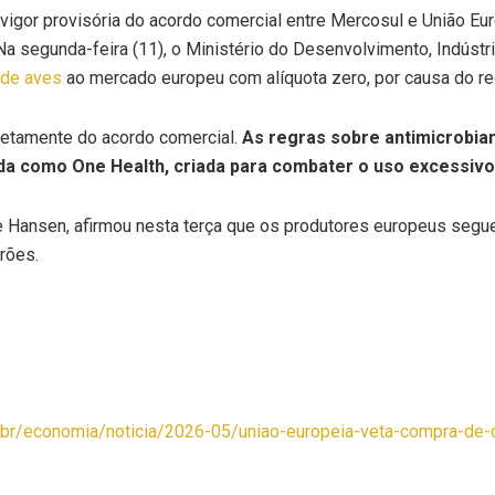
igor provisória do acordo comercial entre Mercosul e União Eur
Na segunda-feira (11), o Ministério do Desenvolvimento, Indústr
 de aves
ao mercado europeu com alíquota zero, por causa do re
iretamente do acordo comercial.
As regras sobre antimicrobian
da como One Health, criada para combater o uso excessivo 
he Hansen, afirmou nesta terça que os produtores europeus segu
rões.
m.br/economia/noticia/2026-05/uniao-europeia-veta-compra-de-c