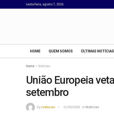
sexta-feira, agosto 7, 2026
HOME
QUEM SOMOS
ÚLTIMAS NOTÍCIAS
Home
Noticias
União Europeia veta 
setembro
by
redacao
12/05/2026
in
Noticias