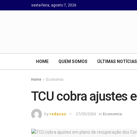
sexta-feira, agosto 7, 2026
HOME
QUEM SOMOS
ÚLTIMAS NOTÍCIAS
Home
Economia
TCU cobra ajustes 
by
redacao
27/05/2026
in
Economia