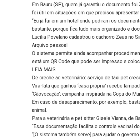
Em Bauru (SP), quem já garantiu o documento foi 
foi útil em situações em que precisou apresenta
“Eu já fui em um hotel onde pediram os documentos
bastante, porque fica tudo mais organizado e doc
Lucilia Povelano cadastrou o cachorro Zeus no S
Arquivo pessoal
O sistema permite ainda acompanhar procedimento
está um QR Code que pode ser impresso e coloca
LEIA MAIS
De creche ao veterinário: serviço de táxi pet cre
Vira-lata que ganhou ‘casa própria’ recebe lâmpad
‘Cãovocação’: campanha inspirada na Copa do Mund
Em caso de desaparecimento, por exemplo, basta a
animal.
Para a veterinária e pet sitter Gisele Vianna, de B
“Essa documentação facilita o controle vacinal do 
“[O sistema também serve] para ajudar o governo 