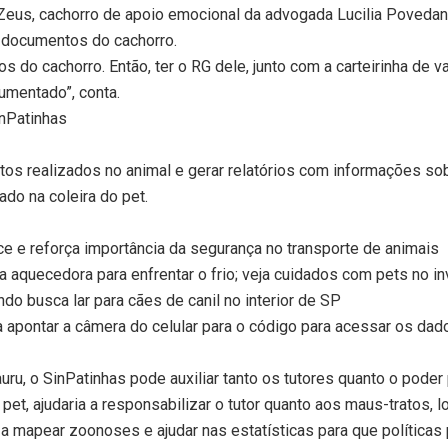
Zeus, cachorro de apoio emocional da advogada Lucilia Povedano,
r documentos do cachorro.
 do cachorro. Então, ter o RG dele, junto com a carteirinha de v
umentado”, conta.
inPatinhas
s realizados no animal e gerar relatórios com informações sobr
do na coleira do pet.
sce e reforça importância da segurança no transporte de animais
a aquecedora para enfrentar o frio; veja cuidados com pets no i
o busca lar para cães de canil no interior de SP
pontar a câmera do celular para o código para acessar os dados 
auru, o SinPatinhas pode auxiliar tanto os tutores quanto o poder 
pet, ajudaria a responsabilizar o tutor quanto aos maus-tratos, l
a mapear zoonoses e ajudar nas estatísticas para que políticas