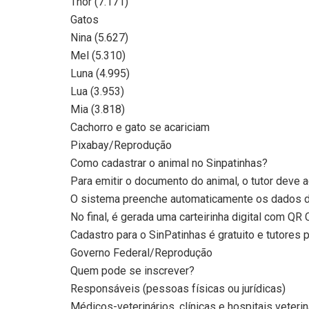
Thor (7.171)
Gatos
Nina (5.627)
Mel (5.310)
Luna (4.995)
Lua (3.953)
Mia (3.818)
Cachorro e gato se acariciam
Pixabay/Reprodução
Como cadastrar o animal no Sinpatinhas?
Para emitir o documento do animal, o tutor deve a
O sistema preenche automaticamente os dados do 
No final, é gerada uma carteirinha digital com QR C
Cadastro para o SinPatinhas é gratuito e tutore
Governo Federal/Reprodução
Quem pode se inscrever?
Responsáveis (pessoas físicas ou jurídicas)
Médicos-veterinários, clínicas e hospitais veterin