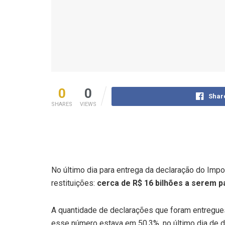
0
0
Shar
SHARES
VIEWS
No último dia para entrega da declaração do Imp
restituições:
cerca de R$ 16 bilhões a serem 
A quantidade de declarações que foram entregues
esse número estava em 50,3%, no último dia de d