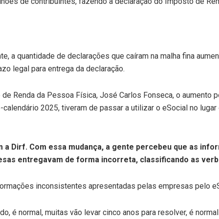
hões de contribuintes, fazendo a declaração do Imposto de Rend
e, a quantidade de declarações que caíram na malha fina aumen
zo legal para entrega da declaração.
 de Renda da Pessoa Física, José Carlos Fonseca, o aumento po
calendário 2025, tiveram de passar a utilizar o eSocial no luga
 com a Dirf. Com essa mudança, a gente percebeu que as in
as entregavam de forma incorreta, classificando as verba
formações inconsistentes apresentadas pelas empresas pelo eSo
o, é normal, muitas vão levar cinco anos para resolver, é norma