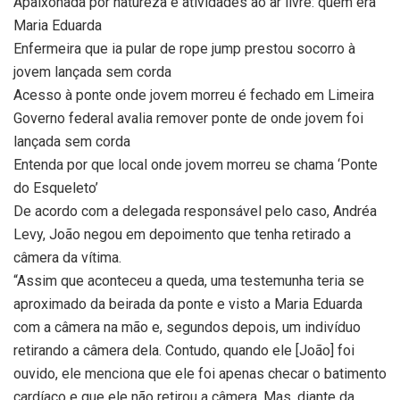
Apaixonada por natureza e atividades ao ar livre: quem era
Maria Eduarda
Enfermeira que ia pular de rope jump prestou socorro à
jovem lançada sem corda
Acesso à ponte onde jovem morreu é fechado em Limeira
Governo federal avalia remover ponte de onde jovem foi
lançada sem corda
Entenda por que local onde jovem morreu se chama ‘Ponte
do Esqueleto’
De acordo com a delegada responsável pelo caso, Andréa
Levy, João negou em depoimento que tenha retirado a
câmera da vítima.
“Assim que aconteceu a queda, uma testemunha teria se
aproximado da beirada da ponte e visto a Maria Eduarda
com a câmera na mão e, segundos depois, um indivíduo
retirando a câmera dela. Contudo, quando ele [João] foi
ouvido, ele menciona que ele foi apenas checar o batimento
cardíaco e que ele não retirou a câmera. Mas, diante da