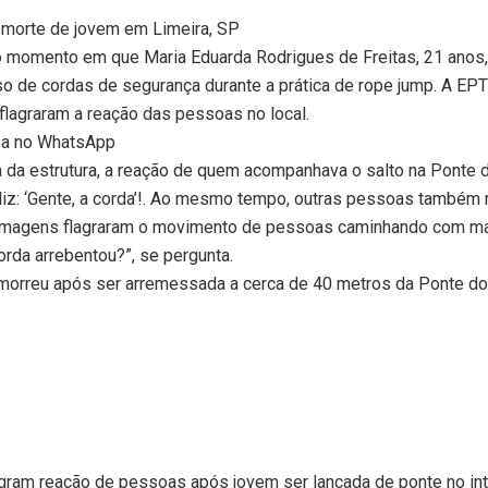
morte de jovem em Limeira, SP
momento em que Maria Eduarda Rodrigues de Freitas, 21 anos, 
 de cordas de segurança durante a prática de rope jump. A EPTV,
lagraram a reação das pessoas no local.
aba no WhatsApp
a estrutura, a reação de quem acompanhava o salto na Ponte d
z: ‘Gente, a corda’!. Ao mesmo tempo, outras pessoas também 
 imagens flagraram o movimento de pessoas caminhando com ma
orda arrebentou?”, se pergunta.
 morreu após ser arremessada a cerca de 40 metros da Ponte do 
gram reação de pessoas após jovem ser lançada de ponte no int