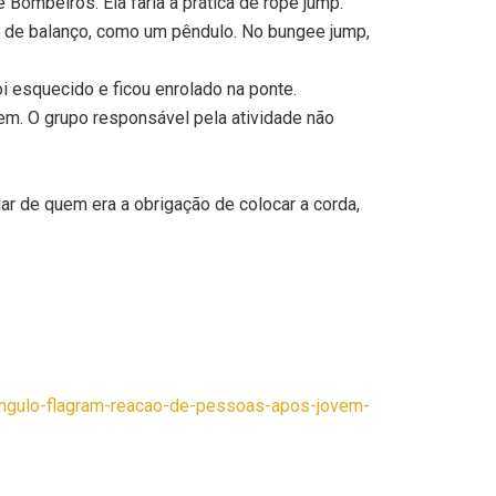
Bombeiros. Ela faria a prática de rope jump.
 de balanço, como um pêndulo. No bungee jump,
i esquecido e ficou enrolado na ponte.
em. O grupo responsável pela atividade não
 de quem era a obrigação de colocar a corda,
angulo-flagram-reacao-de-pessoas-apos-jovem-