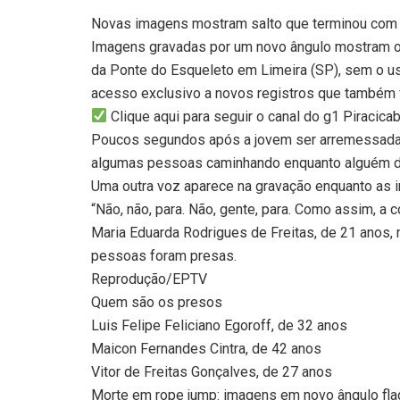
Novas imagens mostram salto que terminou com 
Imagens gravadas por um novo ângulo mostram o 
da Ponte do Esqueleto em Limeira (SP), sem o uso
acesso exclusivo a novos registros que também f
Clique aqui para seguir o canal do g1 Piracic
Poucos segundos após a jovem ser arremessada d
algumas pessoas caminhando enquanto alguém di
Uma outra voz aparece na gravação enquanto as
“Não, não, para. Não, gente, para. Como assim, a c
Maria Eduarda Rodrigues de Freitas, de 21 anos,
pessoas foram presas.
Reprodução/EPTV
Quem são os presos
Luis Felipe Feliciano Egoroff, de 32 anos
Maicon Fernandes Cintra, de 42 anos
Vitor de Freitas Gonçalves, de 27 anos
Morte em rope jump: imagens em novo ângulo fla