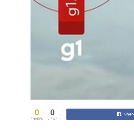
0
0
Shar
SHARES
VIEWS