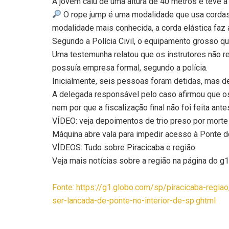
A jovem caiu de uma altura de 40 metros e teve a
O rope jump é uma modalidade que usa cordas
modalidade mais conhecida, a corda elástica faz 
Segundo a Polícia Civil, o equipamento grosso qu
Uma testemunha relatou que os instrutores não r
possuía empresa formal, segundo a polícia.
Inicialmente, seis pessoas foram detidas, mas d
A delegada responsável pelo caso afirmou que o
nem por que a fiscalização final não foi feita ant
VÍDEO: veja depoimentos de trio preso por mort
Máquina abre vala para impedir acesso à Ponte 
VÍDEOS: Tudo sobre Piracicaba e região
Veja mais notícias sobre a região na página do g1
Fonte: https://g1.globo.com/sp/piracicaba-reg
ser-lancada-de-ponte-no-interior-de-sp.ghtml