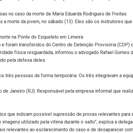
soas no caso da morte de Maria Eduarda Rodrigues de Freitas:
s a morte da jovem, no sábado (13). Eles são os instrutores q
morte na Ponte do Esqueleto em Limeira
a e foram transferidos do Centro de Detenção Provisória (CDP) 
egridade física resguardada, informou o advogado Rafael Gomes d
ido pela defesa deles.
ais três pessoas de forma temporária. Os três integravam a equ
 de Janeiro (RJ). Responsável pela empresa informal que realiz
os que indicam possível supressão de provas relevantes para a
magens utilizado pela vítima durante o salto”, explica a delega
ais relevantes ao esclarecimento do caso e de desaparecer com