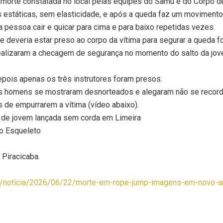
 morte constatada no local pelas equipes do Samu e do Corpo de 
 estáticas, sem elasticidade, e após a queda faz um movimento
a pessoa cair e quicar para cima e para baixo repetidas vezes.
e deveria estar preso ao corpo da vítima para segurar a queda fo
ealizaram a checagem de segurança no momento do salto da jov
epois apenas os três instrutores foram presos.
s homens se mostraram desnorteados e alegaram não se recordar
es de empurrarem a vítima (vídeo abaixo).
e de jovem lançada sem corda em Limeira
do Esqueleto
 Piracicaba.
iao/noticia/2026/06/22/morte-em-rope-jump-imagens-em-novo-