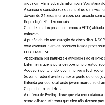
presa em Maria Eduarda, informou a Secretaria d
A câmera é considerada essencial pelos investig
Jovem de 21 anos morre após ser lançada sem co
Reprodução/Redes sociais
O tio de um dos presos informou à EPTV, afiliada
saltavam.
A prisão do trio tem duração de cinco dias. A SSP
dolo eventual, além de possível fraude processua
LEIA TAMBÉM:
Apaixonada por natureza e atividades ao ar livre
Enfermeira que ia pular de rope jump prestou so
Acesso à ponte onde jovem morreu é fechado em
Governo federal avalia remover ponte de onde jo
Entenda por que local onde jovem morreu se cham
O que dizem as defesas
A defesa de Eveliny disse que ela tem colabora
neste sábado informou que eles não tiveram partic