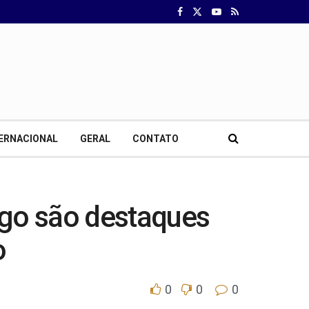
ERNACIONAL
GERAL
CONTATO
ngo são destaques
o
0
0
0