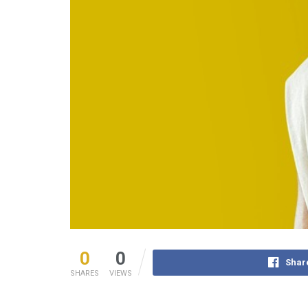
0
0
Shar
SHARES
VIEWS