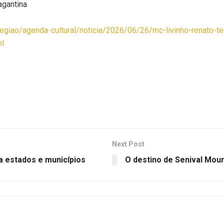
agantina
-regiao/agenda-cultural/noticia/2026/06/26/mc-livinho-renato-
ml
Next Post
 a estados e municípios
O destino de Senival Mour