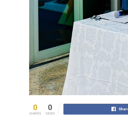
0
0
Shar
SHARES
VIEWS