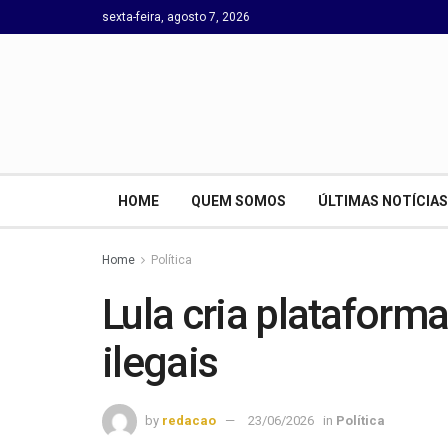
sexta-feira, agosto 7, 2026
HOME
QUEM SOMOS
ÚLTIMAS NOTÍCIAS
Home
Política
Lula cria plataforma
ilegais
by
redacao
23/06/2026
in
Política