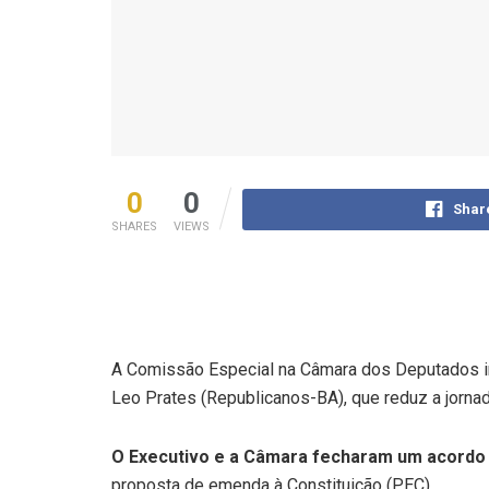
0
0
Shar
SHARES
VIEWS
A Comissão Especial na Câmara dos Deputados in
Leo Prates (Republicanos-BA), que reduz a jornad
O Executivo e a Câmara fecharam um acordo 
proposta de emenda à Constituição (PEC).