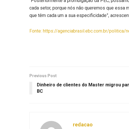
“Posteriormente à promulgação da PEC, possamos 
cada setor, porque nós não queremos que essa me
que têm cada um a sua especificidade”, acrescen
Fonte: https://agenciabrasil.ebc.com.br/politic
Previous Post
Dinheiro de clientes do Master migrou pa
BC
redacao