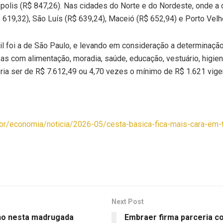
nópolis (R$ 847,26). Nas cidades do Norte e do Nordeste, onde 
619,32), São Luís (R$ 639,24), Maceió (R$ 652,94) e Porto Velh
l foi a de São Paulo, e levando em consideração a determinação
s com alimentação, moradia, saúde, educação, vestuário, higiene
ia ser de R$ 7.612,49 ou 4,70 vezes o mínimo de R$ 1.621 vige
m.br/economia/noticia/2026-05/cesta-basica-fica-mais-cara-em-
Next Post
no nesta madrugada
Embraer firma parceria c