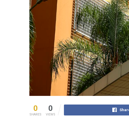
0
0
Shar
SHARES
VIEWS